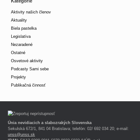
Kategórie
Aktivity našich členov
Aktuality
Biela pastelka
Legislatíva
Nezaradené
Ostatné
Osvetové aktivity
Podcasty Sami sebe
Projekty
Publikačná činnosť
Únia nevidiacich a slabozrakých Slovenska
Sekulská 672/1, 841 04 Bratislava; telefón: 02/ 692 034 20; e-mail:
unss@unss.sk