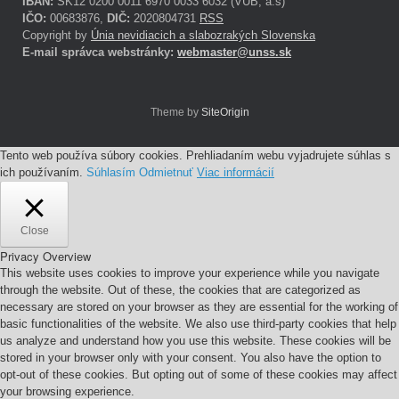
IBAN:
SK12 0200 0011 6970 0033 6032 (VÚB, a.s)
IČO:
00683876,
DIČ:
2020804731
RSS
Copyright by
Únia nevidiacich a slabozrakých Slovenska
E-mail správca webstránky:
webmaster@unss.sk
Theme by
SiteOrigin
Tento web používa súbory cookies. Prehliadaním webu vyjadrujete súhlas s
ich používaním.
Súhlasím
Odmietnuť
Viac informácií
Close
Privacy Overview
This website uses cookies to improve your experience while you navigate
through the website. Out of these, the cookies that are categorized as
necessary are stored on your browser as they are essential for the working of
basic functionalities of the website. We also use third-party cookies that help
us analyze and understand how you use this website. These cookies will be
stored in your browser only with your consent. You also have the option to
opt-out of these cookies. But opting out of some of these cookies may affect
your browsing experience.