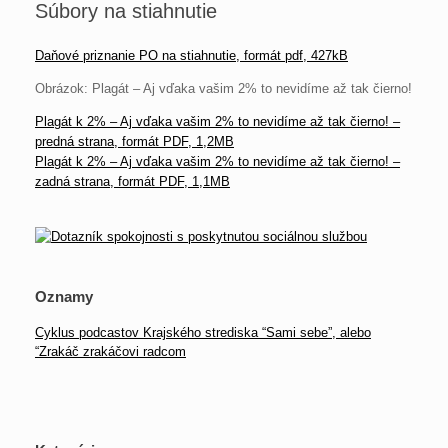
Súbory na stiahnutie
Daňové priznanie PO na stiahnutie, formát pdf, 427kB
Obrázok: Plagát – Aj vďaka vašim 2% to nevidíme až tak čierno!
Plagát k 2% – Aj vďaka vašim 2% to nevidíme až tak čierno! –
predná strana, formát PDF, 1,2MB
Plagát k 2% – Aj vďaka vašim 2% to nevidíme až tak čierno! –
zadná strana, formát PDF, 1,1MB
Oznamy
Cyklus podcastov Krajského strediska “Sami sebe”, alebo
“Zrakáč zrakáčovi radcom