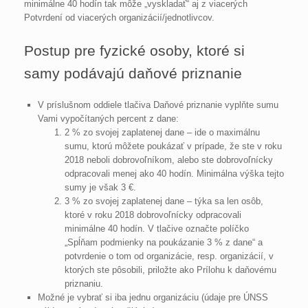
minimálne 40 hodín tak môže „vyskladať“ aj z viacerých
Potvrdení od viacerých organizácií/jednotlivcov.
Postup pre fyzické osoby, ktoré si
samy podávajú daňové priznanie
V príslušnom oddiele tlačiva Daňové priznanie vyplňte sumu
Vami vypočítaných percent z dane:
2 % zo svojej zaplatenej dane – ide o maximálnu
sumu, ktorú môžete poukázať v prípade, že ste v roku
2018 neboli dobrovoľníkom, alebo ste dobrovoľnícky
odpracovali menej ako 40 hodín. Minimálna výška tejto
sumy je však 3 €.
3 % zo svojej zaplatenej dane – týka sa len osôb,
ktoré v roku 2018 dobrovoľnícky odpracovali
minimálne 40 hodín. V tlačive označte políčko
„Spĺňam podmienky na poukázanie 3 % z dane“ a
potvrdenie o tom od organizácie, resp. organizácií, v
ktorých ste pôsobili, priložte ako Prílohu k daňovému
priznaniu.
Možné je vybrať si iba jednu organizáciu (údaje pre ÚNSS