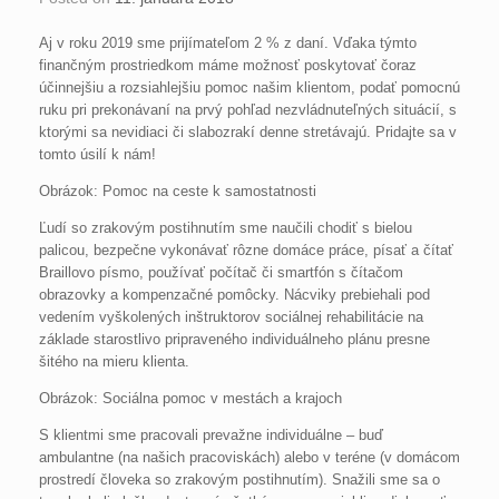
Aj v roku 2019 sme prijímateľom 2 % z daní. Vďaka týmto
finančným prostriedkom máme možnosť poskytovať čoraz
účinnejšiu a rozsiahlejšiu pomoc našim klientom, podať pomocnú
ruku pri prekonávaní na prvý pohľad nezvládnuteľných situácií, s
ktorými sa nevidiaci či slabozrakí denne stretávajú. Pridajte sa v
tomto úsilí k nám!
Obrázok: Pomoc na ceste k samostatnosti
Ľudí so zrakovým postihnutím sme naučili chodiť s bielou
palicou, bezpečne vykonávať rôzne domáce práce, písať a čítať
Braillovo písmo, používať počítač či smartfón s čítačom
obrazovky a kompenzačné pomôcky. Nácviky prebiehali pod
vedením vyškolených inštruktorov sociálnej rehabilitácie na
základe starostlivo pripraveného individuálneho plánu presne
šitého na mieru klienta.
Obrázok: Sociálna pomoc v mestách a krajoch
S klientmi sme pracovali prevažne individuálne – buď
ambulantne (na našich pracoviskách) alebo v teréne (v domácom
prostredí človeka so zrakovým postihnutím). Snažili sme sa o