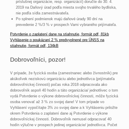
príslušnej organizácie, resp. organizácií) doručte do 30. 4.
2019 na Daňový úrad podľa miesta svojho trvalého bydliska,
nie podľa sídla zamestnávateľa.
Po splnení podmienok majú daňové úrady 90 dní na
prevedenie 2 %/3 % v prospech Vami vybraného prijímateľa.
Potvrdenie o zaplatení dane na stiahnutie, formát pdf, 81kb
Vyhlásenie o poukázaní 2 % predvyplnené pre ÚNSS na
stiahnutie, formát pdf, 134kB
Dobrovoľníci, pozor!
V prípade, že fyzická osoba (zamestnanec alebo živnostník) pre
akúkoľvek neziskovú organizáciu alebo jednotlivca (prijímateľa
dobrovoľníckej činnosti) počas roka 2018 odpracovala ako
dobrovoľník aspoň 40 hodín a táto organizácia/ jednotlivec o tom
vydá Potvrdenie o výkone dobrovoľníckej činnosti, môže fyzická
osoba venovať až 3 % zo svojej dane! V tom prípade vo
Vyhlásení vypočítajte 3% zo svojej dane a k Vyhláseniu priložte
okrem Potvrdenia o zaplatení dane aj Potvrdenie o výkone
dobrovoľníckej činnosti. Dobrovoľník nemusel odpracovať 40
hodín výlučne v prospech jedinej organizácie/ jednotlivca. Počet