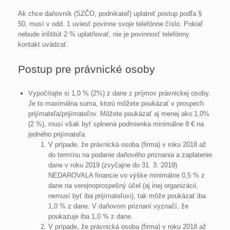
Ak chce daňovník (SZČO, podnikateľ) uplatniť postup podľa §
50, musí v odd. 1 uviesť povinne svoje telefónne číslo. Pokiaľ
nebude inštitút 2 % uplatňovať, nie je povinnosť telefónny
kontakt uvádzať.
Postup pre právnické osoby
Vypočítajte si 1,0 % (2%) z dane z príjmov právnickej osoby.
Je to maximálna suma, ktorú môžete poukázať v prospech
prijímateľa/prijímateľov. Môžete poukázať aj menej ako 1,0%
(2 %), musí však byť splnená podmienka minimálne 8 € na
jedného prijímateľa.
V prípade, že právnická osoba (firma) v roku 2018 až
do termínu na podanie daňového priznania a zaplatenie
dane v roku 2019 (zvyčajne do 31. 3. 2019)
NEDAROVALA financie vo výške minimálne 0,5 % z
dane na verejnoprospešný účel (aj inej organizácii,
nemusí byť iba prijímateľovi), tak môže poukázať iba
1,0 % z dane. V daňovom priznaní vyznačí, že
poukazuje iba 1,0 % z dane.
V prípade, že právnická osoba (firma) v roku 2018 až