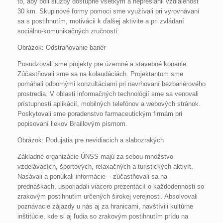
to, aby boli služby dostupné všetkým a nepresiahli vzdialenosť
30 km. Skupinové formy pomoci sme využívali pri vyrovnávaní
sa s postihnutím, motivácii k ďalšej aktivite a pri zvládaní
sociálno-komunikačných zručností.
Obrázok: Odstraňovanie bariér
Posudzovali sme projekty pre územné a stavebné konanie.
Zúčastňovali sme sa na kolaudáciách. Projektantom sme
pomáhali odbornými konzultáciami pri navrhovaní bezbariérového
prostredia. V oblasti informačných technológií sme sa venovali
prístupnosti aplikácií, mobilných telefónov a webových stránok.
Poskytovali sme poradenstvo farmaceutickým firmám pri
popisovaní liekov Braillovým písmom.
Obrázok: Podujatia pre nevidiacich a slabozrakých
Základné organizácie ÚNSS majú za sebou množstvo
vzdelávacích, športových, relaxačných a turistických aktivít.
Nasávali a ponúkali informácie – zúčastňovali sa na
prednáškach, usporiadali viacero prezentácií o každodennosti so
zrakovým postihnutím určených širokej verejnosti. Absolvovali
poznávacie zájazdy u nás aj za hranicami, navštívili kultúrne
inštitúcie, kde si aj ľudia so zrakovým postihnutím prídu na