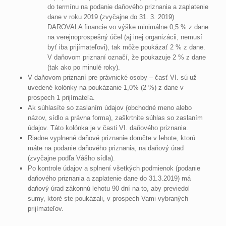
do termínu na podanie daňového priznania a zaplatenie
dane v roku 2019 (zvyčajne do 31. 3. 2019)
DAROVALA financie vo výške minimálne 0,5 % z dane
na verejnoprospešný účel (aj inej organizácii, nemusí
byť iba prijímateľovi), tak môže poukázať 2 % z dane.
V daňovom priznaní označí, že poukazuje 2 % z dane
(tak ako po minulé roky).
V daňovom priznaní pre právnické osoby – časť VI. sú už
uvedené kolónky na poukázanie 1,0% (2 %) z dane v
prospech 1 prijímateľa.
Ak súhlasíte so zaslaním údajov (obchodné meno alebo
názov, sídlo a právna forma), zaškrtnite súhlas so zaslaním
údajov. Táto kolónka je v časti VI. daňového priznania.
Riadne vyplnené daňové priznanie doručte v lehote, ktorú
máte na podanie daňového priznania, na daňový úrad
(zvyčajne podľa Vášho sídla).
Po kontrole údajov a splnení všetkých podmienok (podanie
daňového priznania a zaplatenie dane do 31.3.2019) má
daňový úrad zákonnú lehotu 90 dní na to, aby previedol
sumy, ktoré ste poukázali, v prospech Vami vybraných
prijímateľov.