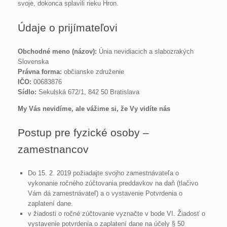
svoje, dokonca splavili rieku Hron.
Údaje o prijímateľovi
Obchodné meno (názov):
Únia nevidiacich a slabozrakých
Slovenska
Právna forma:
občianske združenie
IČO:
00683876
Sídlo:
Sekulská 672/1, 842 50 Bratislava
My Vás nevidíme, ale vážime si, že Vy vidíte nás
Postup pre fyzické osoby –
zamestnancov
Do 15. 2. 2019 požiadajte svojho zamestnávateľa o
vykonanie ročného zúčtovania preddavkov na daň (tlačivo
Vám dá zamestnávateľ) a o vystavenie Potvrdenia o
zaplatení dane.
v žiadosti o ročné zúčtovanie vyznačte v bode VI. Žiadosť o
vystavenie potvrdenia o zaplatení dane na účely § 50