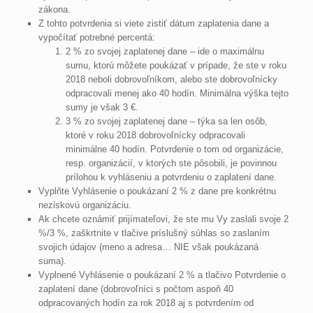
zákona.
Z tohto potvrdenia si viete zistiť dátum zaplatenia dane a
vypočítať potrebné percentá:
2 % zo svojej zaplatenej dane – ide o maximálnu
sumu, ktorú môžete poukázať v prípade, že ste v roku
2018 neboli dobrovoľníkom, alebo ste dobrovoľnícky
odpracovali menej ako 40 hodín. Minimálna výška tejto
sumy je však 3 €.
3 % zo svojej zaplatenej dane – týka sa len osôb,
ktoré v roku 2018 dobrovoľnícky odpracovali
minimálne 40 hodín. Potvrdenie o tom od organizácie,
resp. organizácií, v ktorých ste pôsobili, je povinnou
prílohou k vyhláseniu a potvrdeniu o zaplatení dane.
Vyplňte Vyhlásenie o poukázaní 2 % z dane pre konkrétnu
neziskovú organizáciu.
Ak chcete oznámiť prijímateľovi, že ste mu Vy zaslali svoje 2
%/3 %, zaškrtnite v tlačive príslušný súhlas so zaslaním
svojich údajov (meno a adresa… NIE však poukázaná
suma).
Vyplnené Vyhlásenie o poukázaní 2 % a tlačivo Potvrdenie o
zaplatení dane (dobrovoľníci s počtom aspoň 40
odpracovaných hodín za rok 2018 aj s potvrdením od