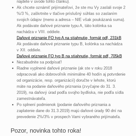
nájdete v úvode tohto článku).
Ak chcete oznámiť prijímateľovi, že ste mu Vy zaslali svoje 2
%/3 %, zaškrtnite v tlačive príslušný súhlas so zaslaním
svojich údajov (meno a adresa – NIE však poukázaná suma).
Ak podávate daňové priznanie typu A, táto kolónka sa
nachádza v VIII. oddiele.
Daňové priznanie FO typ A na stiahnutie, formát pdf, 231kB
Ak podávate daňové priznanie typu B, kolónka sa nachádza
v XII. oddiele.
Daňové priznanie FO typ B na stiahnutie, formát pdf, 705kB
Nezabudnite sa podpísať!
Riadne vyplnené daňové priznanie (ak ste v roku 2018
odpracovali ako dobrovoľník minimálne 40 hodín aj potvrdenie
od organizácie, resp. organizácií) doručte v lehote, ktorú
máte na podanie daňového priznania (zvyčajne do 31. 3.
2019), na daňový úrad podľa svojho bydliska, nie podľa sídla
zamestnávateľa.
Po splnení podmienok (podanie daňového priznania a
zaplatenie dane do 31.3.2019) majú daňové úrady 90 dní na
prevedenie 2%/3% v prospech Vami vybraného prijímateľa.
Pozor, novinka tohto roka!