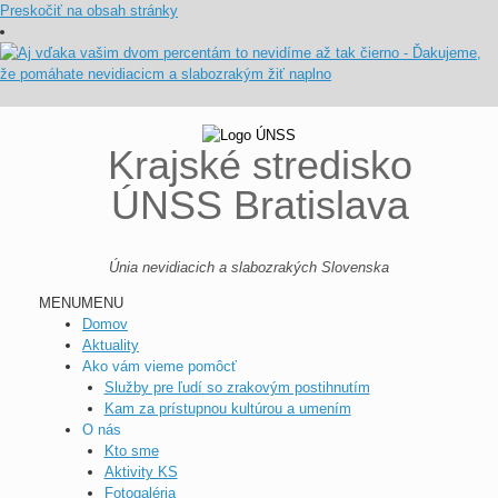
Preskočiť na obsah stránky
Krajské stredisko
ÚNSS Bratislava
Únia nevidiacich a slabozrakých Slovenska
MENU
MENU
Domov
Aktuality
Ako vám vieme pomôcť
Služby pre ľudí so zrakovým postihnutím
Kam za prístupnou kultúrou a umením
O nás
Kto sme
Aktivity KS
Fotogaléria