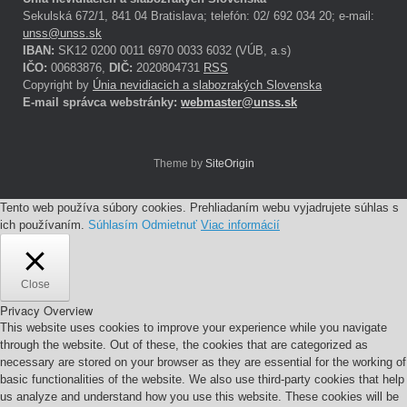
Sekulská 672/1, 841 04 Bratislava; telefón: 02/ 692 034 20; e-mail:
unss@unss.sk
IBAN:
SK12 0200 0011 6970 0033 6032 (VÚB, a.s)
IČO:
00683876,
DIČ:
2020804731
RSS
Copyright by
Únia nevidiacich a slabozrakých Slovenska
E-mail správca webstránky:
webmaster@unss.sk
Theme by
SiteOrigin
Tento web používa súbory cookies. Prehliadaním webu vyjadrujete súhlas s
ich používaním.
Súhlasím
Odmietnuť
Viac informácií
Close
Privacy Overview
This website uses cookies to improve your experience while you navigate
through the website. Out of these, the cookies that are categorized as
necessary are stored on your browser as they are essential for the working of
basic functionalities of the website. We also use third-party cookies that help
us analyze and understand how you use this website. These cookies will be