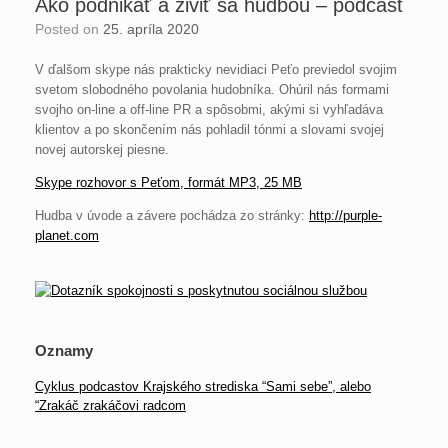
Ako podnikať a živiť sa hudbou – podcast
Posted on
25. apríla 2020
V ďalšom skype nás prakticky nevidiaci Peťo previedol svojim
svetom slobodného povolania hudobníka. Ohúril nás formami
svojho on-line a off-line PR a spôsobmi, akými si vyhľadáva
klientov a po skončením nás pohladil tónmi a slovami svojej
novej autorskej piesne.
Skype rozhovor s Peťom, formát MP3, 25 MB
Hudba v úvode a závere pochádza zo stránky:
http://purple-
planet.com
Oznamy
Cyklus podcastov Krajského strediska “Sami sebe”, alebo
“Zrakáč zrakáčovi radcom