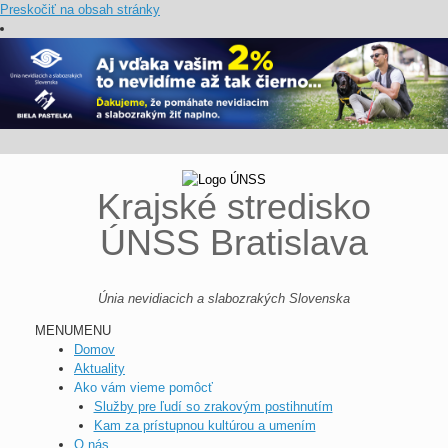
Preskočiť na obsah stránky
Krajské stredisko
ÚNSS Bratislava
Únia nevidiacich a slabozrakých Slovenska
MENU
MENU
Domov
Aktuality
Ako vám vieme pomôcť
Služby pre ľudí so zrakovým postihnutím
Kam za prístupnou kultúrou a umením
O nás