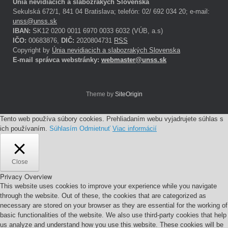
Únia nevidiacich a slabozrakých Slovenska
Sekulská 672/1, 841 04 Bratislava; telefón: 02/ 692 034 20; e-mail:
unss@unss.sk
IBAN:
SK12 0200 0011 6970 0033 6032 (VÚB, a.s)
IČO:
00683876,
DIČ:
2020804731
RSS
Copyright by
Únia nevidiacich a slabozrakých Slovenska
E-mail správca webstránky:
webmaster@unss.sk
Theme by
SiteOrigin
Tento web používa súbory cookies. Prehliadaním webu vyjadrujete súhlas s
ich používaním.
Súhlasím
Odmietnuť
Viac informácií
Close
Privacy Overview
This website uses cookies to improve your experience while you navigate
through the website. Out of these, the cookies that are categorized as
necessary are stored on your browser as they are essential for the working of
basic functionalities of the website. We also use third-party cookies that help
us analyze and understand how you use this website. These cookies will be