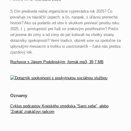
S čím predseda našej organizácie vyprevádza rok 2025? Čo
považuje za najväčší úspech, a čo, naopak, s úľavou prenechá
histórii? Ako sa podarilo od slov k skutkom previesť prioritu roku
2025, t. j. prístupnosť pre ľudí so zrakovým postihnutím? Prečo
od jesene do zimy a od zimy do jari kolovali na všetky strany
dotazníky spokojnosti? Verní tradícii, obzreli sme sa spoločne za
uplynulými mesiacmi a trošku si zavizionárčili – čaká nás predsa
zjazdový rok.
Rozhovor s Jánom Podolinským, formát mp3, 39,7 MB
Oznamy
Cyklus podcastov Krajského strediska “Sami sebe”, alebo
“Zrakáč zrakáčovi radcom