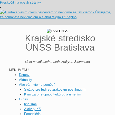
Preskočiť na obsah stránky
Krajské stredisko
ÚNSS Bratislava
Únia nevidiacich a slabozrakých Slovenska
MENU
MENU
Domov
Aktuality
Ako vám vieme pomôcť
Služby pre ľudí so zrakovým postihnutím
Kam za prístupnou kultúrou a umením
O nás
Kto sme
Aktivity KS
Fotogaléria