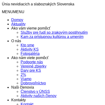
Únia nevidiacich a slabozrakých Slovenska
MENU
MENU
Domov
Aktuality
Ako vám vieme pomôcť
Služby pre ľudí so zrakovým postihnutím
Kam za prístupnou kultúrou a umením
O nás
Kto sme
Aktivity KS
Fotogaléria
Ako nám viete pomôcť
Podporte nás
Verejné zbierky
Dary pre KS
2%
Viamo
Dobrovoľníctvo
Naši členovia
Členstvo v ÚNSS
Aktivity našich členov
Kontakty
Kontakt