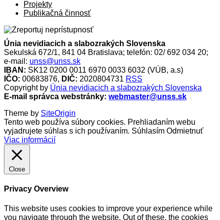
Projekty
Publikačná činnosť
Únia nevidiacich a slabozrakých Slovenska
Sekulská 672/1, 841 04 Bratislava; telefón: 02/ 692 034 20;
e-mail:
unss@unss.sk
IBAN:
SK12 0200 0011 6970 0033 6032 (VÚB, a.s)
IČO:
00683876,
DIČ:
2020804731
RSS
Copyright by
Únia nevidiacich a slabozrakých Slovenska
E-mail správca webstránky:
webmaster@unss.sk
Theme by
SiteOrigin
Tento web používa súbory cookies. Prehliadaním webu
vyjadrujete súhlas s ich používaním.
Súhlasím
Odmietnuť
Viac informácií
Close
Privacy Overview
This website uses cookies to improve your experience while
you navigate through the website. Out of these, the cookies