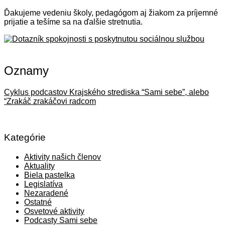
Ďakujeme vedeniu školy, pedagógom aj žiakom za príjemné
prijatie a tešíme sa na ďalšie stretnutia.
Oznamy
Cyklus podcastov Krajského strediska “Sami sebe”, alebo
“Zrakáč zrakáčovi radcom
Kategórie
Aktivity našich členov
Aktuality
Biela pastelka
Legislatíva
Nezaradené
Ostatné
Osvetové aktivity
Podcasty Sami sebe