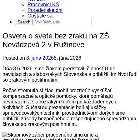
Pracovníci KS
Poradenské dni
Opýtajte sa
Osveta o svete bez zraku na ZŠ
Nevädzová 2 v Ružinove
Posted on
8. júna 2026
8. júna 2026
Dňa 3.6.2026 sme žiakom predstavili činnosť
Únie
nevidiacich a slabozrakých Slovenska
a priblížili im život ľudí
so zrakovým postihnutím.
Počas stretnutia si žiaci mohli prezrieť a vyskúšať
kompenzačné a optické pomôcky, ktoré pomáhajú
nevidiacim a slabozrakým ľuďom pri každodenných
aktivitách. Súčasťou prezentácie boli aj ukážky
sprievodcovských techník, prostredníctvom ktorých sme
priblížili zásady bezpečného a rešpektujúceho sprevádzania
človeka so zrakovým postihnutím.