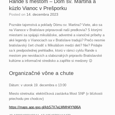
Rande s mestom – Dóm sv. Martina a
kúzlo Vianoc v Prešporku
Posted on
14. decembra 2023
Poznáte tajomstvá a poklady Dómu sv. Martina? Viete, ako sa
na Vianoce v Bratislave pripravovali naši predkovia? S ktorými
miestami sa spájajú mikulášske, adventné a vianočné príbehy a
aké legendy o Vianociach sa v Bratislave tradujú? Prečo nesmie
bratislavský čert chodiť s Mikulášom medzi deti? Nie? Pridajte
sa k predposlednej prehliadke, ktorú v rámci cyklu Rande s
mestom pre nevidiacich a slabozrakých pripravilo Bratislavské
kultúrne a informačné stredisko a zaplňte si medzery 😉
Organizačné vône a chute
Dátum: v utorok 19. decembra o 13:00
Miesto stretnutia: električková zastávka Most SNP (v blízkosti
priechodu pre chodcov)
https://maps.app.goo.gl/kbS7X7eLMMH4YN96A