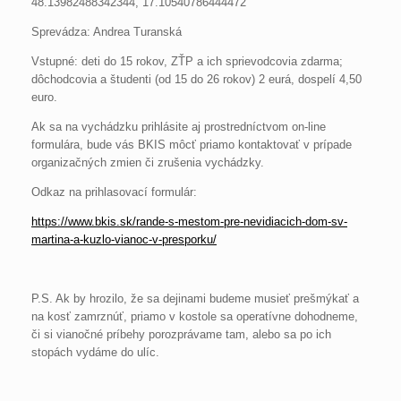
48.13982488342344, 17.10540786444472
Sprevádza: Andrea Turanská
Vstupné: deti do 15 rokov, ZŤP a ich sprievodcovia zdarma;
dôchodcovia a študenti (od 15 do 26 rokov) 2 eurá, dospelí 4,50
euro.
Ak sa na vychádzku prihlásite aj prostredníctvom on-line
formulára, bude vás BKIS môcť priamo kontaktovať v prípade
organizačných zmien či zrušenia vychádzky.
Odkaz na prihlasovací formulár:
https://www.bkis.sk/rande-s-mestom-pre-nevidiacich-dom-sv-
martina-a-kuzlo-vianoc-v-presporku/
P.S. Ak by hrozilo, že sa dejinami budeme musieť prešmýkať a
na kosť zamrznúť, priamo v kostole sa operatívne dohodneme,
či si vianočné príbehy porozprávame tam, alebo sa po ich
stopách vydáme do ulíc.