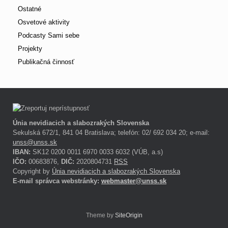
Ostatné
Osvetové aktivity
Podcasty Sami sebe
Projekty
Publikačná činnosť
Únia nevidiacich a slabozrakých Slovenska
Sekulská 672/1, 841 04 Bratislava; telefón: 02/ 692 034 20; e-mail:
unss@unss.sk
IBAN:
SK12 0200 0011 6970 0033 6032 (VÚB, a.s)
IČO:
00683876,
DIČ:
2020804731
RSS
Copyright by
Únia nevidiacich a slabozrakých Slovenska
E-mail správca webstránky:
webmaster@unss.sk
Theme by
SiteOrigin