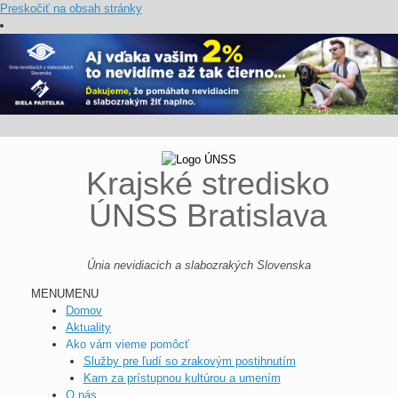
Preskočiť na obsah stránky
Krajské stredisko
ÚNSS Bratislava
Únia nevidiacich a slabozrakých Slovenska
MENU
MENU
Domov
Aktuality
Ako vám vieme pomôcť
Služby pre ľudí so zrakovým postihnutím
Kam za prístupnou kultúrou a umením
O nás